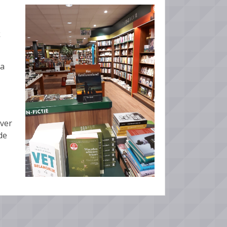
k
ta
jver
de