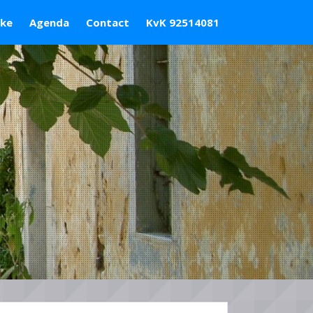
ske
Agenda
Contact
KvK 92514081