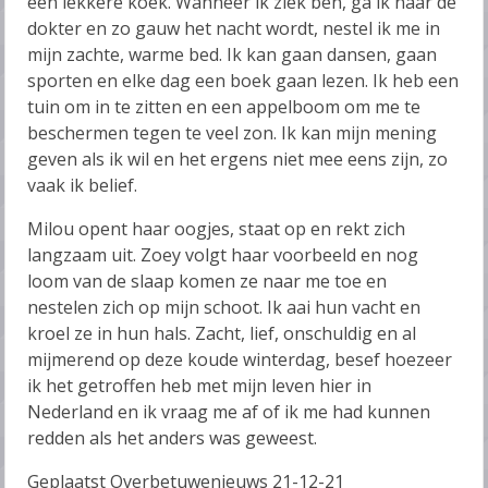
een lekkere koek. Wanneer ik ziek ben, ga ik naar de
dokter en zo gauw het nacht wordt, nestel ik me in
mijn zachte, warme bed. Ik kan gaan dansen, gaan
sporten en elke dag een boek gaan lezen. Ik heb een
tuin om in te zitten en een appelboom om me te
beschermen tegen te veel zon. Ik kan mijn mening
geven als ik wil en het ergens niet mee eens zijn, zo
vaak ik belief.
Milou opent haar oogjes, staat op en rekt zich
langzaam uit. Zoey volgt haar voorbeeld en nog
loom van de slaap komen ze naar me toe en
nestelen zich op mijn schoot. Ik aai hun vacht en
kroel ze in hun hals. Zacht, lief, onschuldig en al
mijmerend op deze koude winterdag, besef hoezeer
ik het getroffen heb met mijn leven hier in
Nederland en ik vraag me af of ik me had kunnen
redden als het anders was geweest.
Geplaatst Overbetuwenieuws 21-12-21