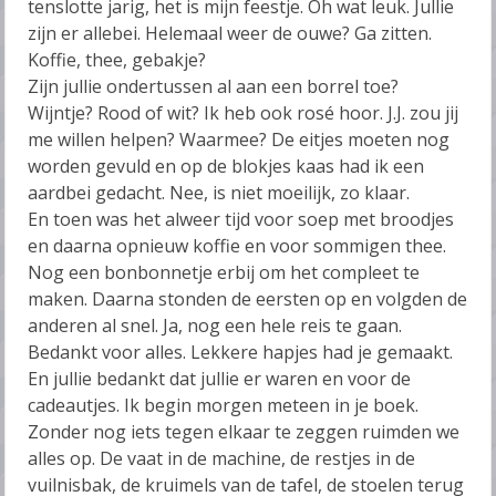
tenslotte jarig, het is mijn feestje. Oh wat leuk. Jullie
zijn er allebei. Helemaal weer de ouwe? Ga zitten.
Koffie, thee, gebakje?
Zijn jullie ondertussen al aan een borrel toe?
Wijntje? Rood of wit? Ik heb ook rosé hoor. J.J. zou jij
me willen helpen? Waarmee? De eitjes moeten nog
worden gevuld en op de blokjes kaas had ik een
aardbei gedacht. Nee, is niet moeilijk, zo klaar.
En toen was het alweer tijd voor soep met broodjes
en daarna opnieuw koffie en voor sommigen thee.
Nog een bonbonnetje erbij om het compleet te
maken. Daarna stonden de eersten op en volgden de
anderen al snel. Ja, nog een hele reis te gaan.
Bedankt voor alles. Lekkere hapjes had je gemaakt.
En jullie bedankt dat jullie er waren en voor de
cadeautjes. Ik begin morgen meteen in je boek.
Zonder nog iets tegen elkaar te zeggen ruimden we
alles op. De vaat in de machine, de restjes in de
vuilnisbak, de kruimels van de tafel, de stoelen terug