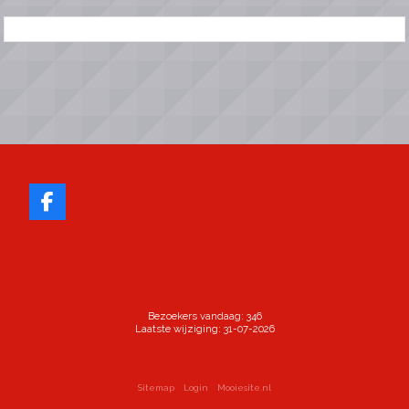
Bezoekers vandaag: 346
Laatste wijziging: 31-07-2026
Sitemap
Login
Mooiesite.nl