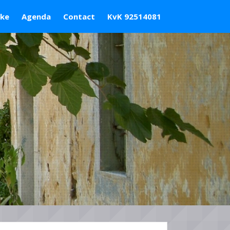
ske
Agenda
Contact
KvK 92514081