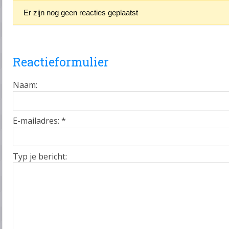
Er zijn nog geen reacties geplaatst
Reactieformulier
Naam:
E-mailadres:
*
Typ je bericht: