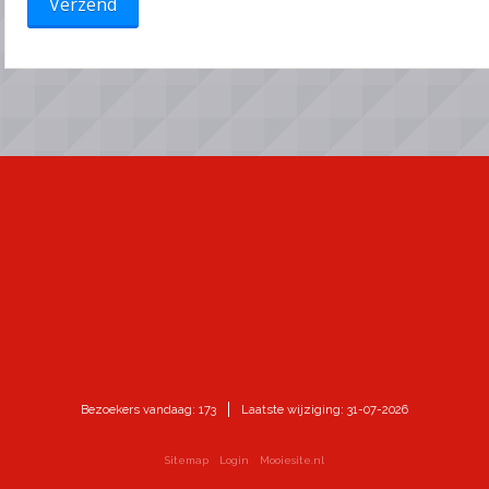
Bezoekers vandaag: 173
Laatste wijziging: 31-07-2026
Sitemap
Login
Mooiesite.nl