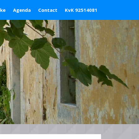
ske
Agenda
Contact
KvK 92514081