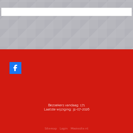
Bezoekers vandaag: 171
Laatste wijziging: 31-07-2026
Sitemap
Login
Mooiesite.nl