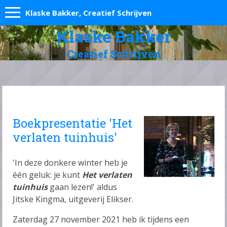
Klaske Bakker, Creatief Schrijven
Klaske Bakker
Creatief Schrijven
Boekpresentatie 'Het
verlaten tuinhuis'
'In deze donkere winter heb je
één geluk: je kunt
Het verlaten
tuinhuis
gaan lezen!' aldus
Jitske Kingma, uitgeverij Elikser.
Zaterdag 27 november 2021 heb ik tijdens een