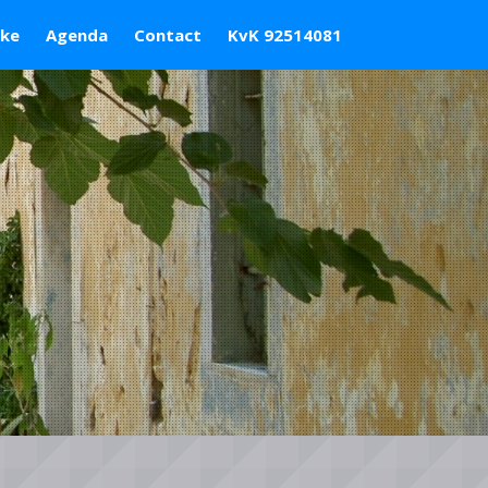
ske
Agenda
Contact
KvK 92514081