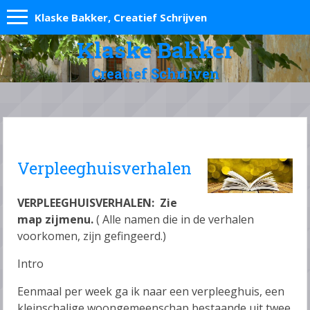
Klaske Bakker, Creatief Schrijven
Klaske Bakker
Creatief Schrijven
Verpleeghuisverhalen
VERPLEEGHUISVERHALEN: Zie
map zijmenu.
( Alle namen die in de verhalen
voorkomen, zijn gefingeerd.)
Intro
Eenmaal per week ga ik naar een verpleeghuis, een
kleinschalige woongemeenschap bestaande uit twee