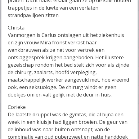
praten. Dicht naast elkaar gaan ze op de kale houten
trappetjes in de luwte van een verlaten
strandpaviljoen zitten.
Christa
Vanmorgen is Carlus ontslagen uit het ziekenhuis
en zijn vrouw Mira fronst verrast haar
wenkbrauwen als ze net voor vertrek een
ontslaggesprek krijgen aangeboden. Het illustere
gezelschap rondom het bed stelt zich voor als zijnde
de chirurg, zaalarts, hoofd verpleging,
maatschappelijk werker aangevuld met, hoe vreemd
ook, een seksuologe. De chirurg windt er geen
doekjes om en valt gelijk met de deur in huis.
Corieke
De laatste druppel was de gymtas, die al bijna een
week in een kluisje had liggen broeien. De geur van
de inhoud was naar buiten ontsnapt; van de
combinatie van oud puberzweet en natte handdoek