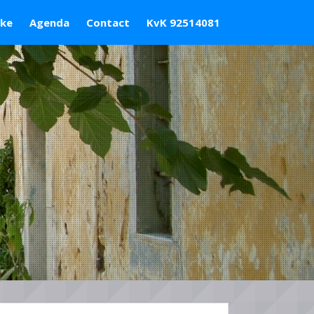
ske
Agenda
Contact
KvK 92514081