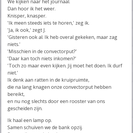
We kijken naar het journaal.
Dan hoor ik het weer.
Knisper, knasper.
'Ik meen steeds iets te horen,' zeg ik.
'Ja, ik ook,' zegt J.
'Gisteren ook al. Ik heb overal gekeken, maar zag
niets.'
'Misschien in de convectorput?'
'Daar kan toch niets inkomen?'
'Toch zo maar even kijken. Jij moet het doen. Ik durf
niet.'
Ik denk aan ratten in de kruipruimte,
die na lang knagen onze convectorput hebben
bereikt,
en nu nog slechts door een rooster van ons
gescheiden zijn.
Ik haal een lamp op.
Samen schuiven we de bank opzij.