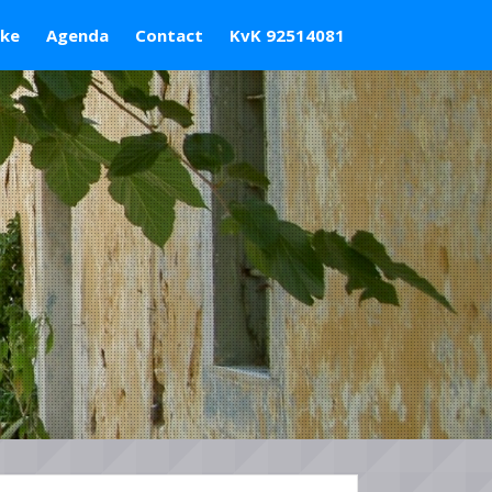
ske
Agenda
Contact
KvK 92514081