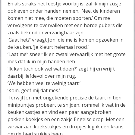
En als straks het feestje voorbij is, zal ik mijn zusje
ook even onder handen nemen. ‘Nee, de kinderen
komen niet mee, die moeten sporten.’ Om me
vervolgens te overvallen met een horde pubers die
zoals bekend onverzadigbaar zijn.
‘Gaat het?’ vraagt Jon, die me is komen opzoeken in
de keuken. ‘Je kleurt helemaal rood.’
‘Laat me!’ sneer ik en zwaai vervaarlijk met het grote
mes dat ik in mijn handen heb.
‘Ik kan toch ook wel wat doen?’ zegt hij en wrijft
daarbij liefdevol over mijn rug.
‘We hebben veel te weinig taart!’
‘Kom, geef mij dat mes.’
Terwijl Jon met ongekende precisie de taart in tien
minipuntjes probeert te snijden, rommel ik wat in de
keukenkastjes en vind een paar aangebroken
pakken koekjes en een zakje Engelse drop. Met een
wirwar aan koekstukjes en dropjes leg ik een krans
om de taartstukjes heen.