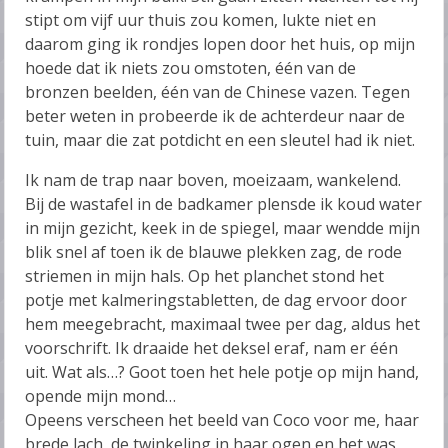
stipt om vijf uur thuis zou komen, lukte niet en
daarom ging ik rondjes lopen door het huis, op mijn
hoede dat ik niets zou omstoten, één van de
bronzen beelden, één van de Chinese vazen. Tegen
beter weten in probeerde ik de achterdeur naar de
tuin, maar die zat potdicht en een sleutel had ik niet.
Ik nam de trap naar boven, moeizaam, wankelend.
Bij de wastafel in de badkamer plensde ik koud water
in mijn gezicht, keek in de spiegel, maar wendde mijn
blik snel af toen ik de blauwe plekken zag, de rode
striemen in mijn hals. Op het planchet stond het
potje met kalmeringstabletten, de dag ervoor door
hem meegebracht, maximaal twee per dag, aldus het
voorschrift. Ik draaide het deksel eraf, nam er één
uit. Wat als…? Goot toen het hele potje op mijn hand,
opende mijn mond…
Opeens verscheen het beeld van Coco voor me, haar
brede lach, de twinkeling in haar ogen en het was